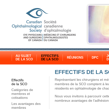
AU SUJET
EFFECTIFS
J
RÉUNIONS
DPC
DE LA SCO
DE LA SCO
D
EFFECTIFS DE LA 
Représentant les chirurgiens et mé
Effectifs
membres de la SCO comptent à leu
de la SCO
résidents en ophtalmologie de chaqu
Catégories de
membres et
Nous vous invitons à parcourir cette
cotisations
nombreux avantages de l’adhésion 
Les avantages des
membres