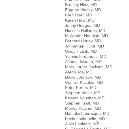
Bradley Hinz, MD
Eugene Hladky, MD
Glen Hoar, MD
Karen Hoar, MD
Jenny Hodges, MD
Hussein Hollands, MD
Malvinder Hoonjan, MD
Bernard Hurley, MD
Johnathan Hurst, MD
Cindy Hutnik, MD
Yiannis Iordanous, MD
Alfonso Iovieno, MD
Mary Louise Jackson, MD
Aaron Joe, MD
David Johnson, MD
Conrad Kavalec, MD
Peter Kertes, MD
Stephen Kosar, MD
Keyvan Koushan, MD
Stephen Kraft, MD
Morley Kutzner, MD
Nathalie Labrecque, MD
Kevin Lachapelle, MD
Alain Laplante, MD
G. Robert La Roche, MD