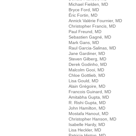
Michael Fielden, MD
Bryce Ford, MD
Éric Fortin, MD
Annick Valérie Fournier, MD
Christopher Francis, MD
Paul Freund, MD
Sebastien Gagné, MD
Mark Gans, MD
Raul Garcia-Salinas, MD
Jane Gardiner, MD
Steven Gilberg, MD
Derek Godinho, MD
Malcolm Gooi, MD
Chloe Gottlieb, MD
Lisa Gould, MD
Alain Grégoire, MD
Francois Guinard, MD
Amitabha Gupta, MD
R. Rishi Gupta, MD
John Hamilton, MD
Mostafa Hanout, MD
Christopher Hanson, MD
Isabelle Hardy, MD
Lisa Heckler, MD
Patricia Hinton, MD