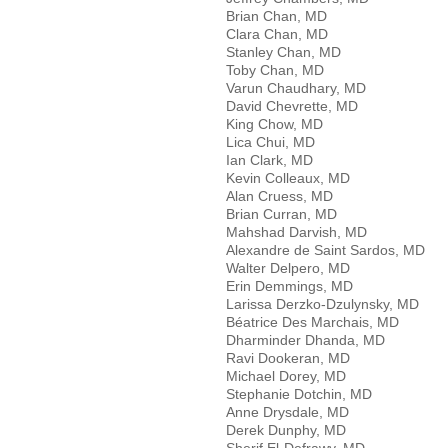
Brian Chan, MD
Clara Chan, MD
Stanley Chan, MD
Toby Chan, MD
Varun Chaudhary, MD
David Chevrette, MD
King Chow, MD
Lica Chui, MD
Ian Clark, MD
Kevin Colleaux, MD
Alan Cruess, MD
Brian Curran, MD
Mahshad Darvish, MD
Alexandre de Saint Sardos, MD
Walter Delpero, MD
Erin Demmings, MD
Larissa Derzko-Dzulynsky, MD
Béatrice Des Marchais, MD
Dharminder Dhanda, MD
Ravi Dookeran, MD
Michael Dorey, MD
Stephanie Dotchin, MD
Anne Drysdale, MD
Derek Dunphy, MD
Sherif El-Defrawy, MD