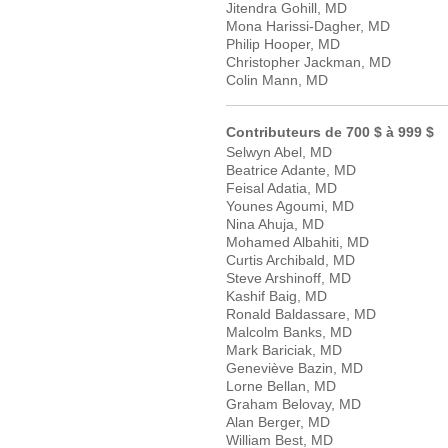
Jitendra Gohill, MD
Mona Harissi-Dagher, MD
Philip Hooper, MD
Christopher Jackman, MD
Colin Mann, MD
Contributeurs de 700 $ à 999 $
Selwyn Abel, MD
Beatrice Adante, MD
Feisal Adatia, MD
Younes Agoumi, MD
Nina Ahuja, MD
Mohamed Albahiti, MD
Curtis Archibald, MD
Steve Arshinoff, MD
Kashif Baig, MD
Ronald Baldassare, MD
Malcolm Banks, MD
Mark Bariciak, MD
Geneviève Bazin, MD
Lorne Bellan, MD
Graham Belovay, MD
Alan Berger, MD
William Best, MD