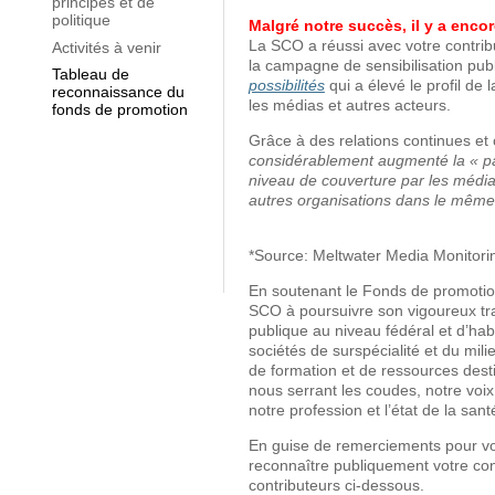
principes et de
politique
Malgré notre succès, il y a encore
La SCO a réussi avec votre contri
Activités à venir
la campagne de sensibilisation pu
Tableau de
possibilités
qui a élevé le profil de
reconnaissance du
les médias et autres acteurs.
fonds de promotion
Grâce à des relations continues et 
considérablement augmenté la « part
niveau de couverture par les média
autres organisations dans le mêm
*Source: Meltwater Media Monitori
En soutenant le Fonds de promotion 
SCO à poursuivre son vigoureux trav
publique au niveau fédéral et d’habi
sociétés de surspécialité et du milie
de formation et de ressources desti
nous serrant les coudes, notre voix
notre profession et l’état de la san
En guise de remerciements pour vot
reconnaître publiquement votre contr
contributeurs ci-dessous.