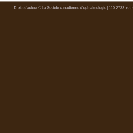
Droits d'auteur © La Société canadienne d’ophtalmologie | 110-2733, ro