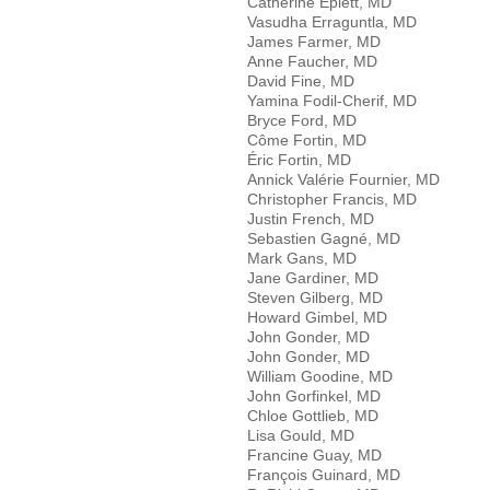
Catherine Eplett, MD
Vasudha Erraguntla, MD
James Farmer, MD
Anne Faucher, MD
David Fine, MD
Yamina Fodil-Cherif, MD
Bryce Ford, MD
Côme Fortin, MD
Éric Fortin, MD
Annick Valérie Fournier, MD
Christopher Francis, MD
Justin French, MD
Sebastien Gagné, MD
Mark Gans, MD
Jane Gardiner, MD
Steven Gilberg, MD
Howard Gimbel, MD
John Gonder, MD
John Gonder, MD
William Goodine, MD
John Gorfinkel, MD
Chloe Gottlieb, MD
Lisa Gould, MD
Francine Guay, MD
François Guinard, MD