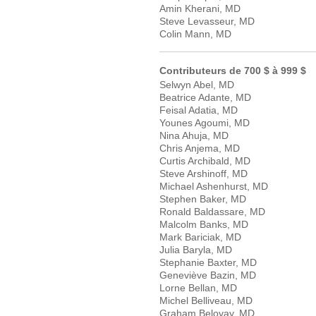
Amin Kherani, MD
Steve Levasseur, MD
Colin Mann, MD
Contributeurs de 700 $ à 999 $
Selwyn Abel, MD
Beatrice Adante, MD
Feisal Adatia, MD
Younes Agoumi, MD
Nina Ahuja, MD
Chris Anjema, MD
Curtis Archibald, MD
Steve Arshinoff, MD
Michael Ashenhurst, MD
Stephen Baker, MD
Ronald Baldassare, MD
Malcolm Banks, MD
Mark Bariciak, MD
Julia Baryla, MD
Stephanie Baxter, MD
Geneviève Bazin, MD
Lorne Bellan, MD
Michel Belliveau, MD
Graham Belovay, MD