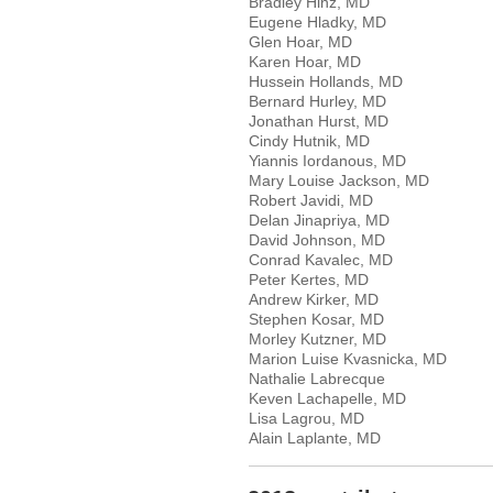
Bradley Hinz, MD
Eugene Hladky, MD
Glen Hoar, MD
Karen Hoar, MD
Hussein Hollands, MD
Bernard Hurley, MD
Jonathan Hurst, MD
Cindy Hutnik, MD
Yiannis Iordanous, MD
Mary Louise Jackson, MD
Robert Javidi, MD
Delan Jinapriya, MD
David Johnson, MD
Conrad Kavalec, MD
Peter Kertes, MD
Andrew Kirker, MD
Stephen Kosar, MD
Morley Kutzner, MD
Marion Luise Kvasnicka, MD
Nathalie Labrecque
Keven Lachapelle, MD
Lisa Lagrou, MD
Alain Laplante, MD