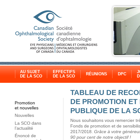
AU SUJET
EFFECTIFS
J
RÉUNIONS
DPC
DE LA SCO
DE LA SCO
D
TABLEAU DE RECO
DE PROMOTION ET 
Promotion
et nouvelles
PUBLIQUE DE LA S
Nouvelles
Nous souhaitons vous remercier trè
La SCO dans
Fonds de promotion et de sensibili
l’actualité
2017/2018.
Grâce à votre généreux 
Énoncé de
90 pour cent de notre objectif !