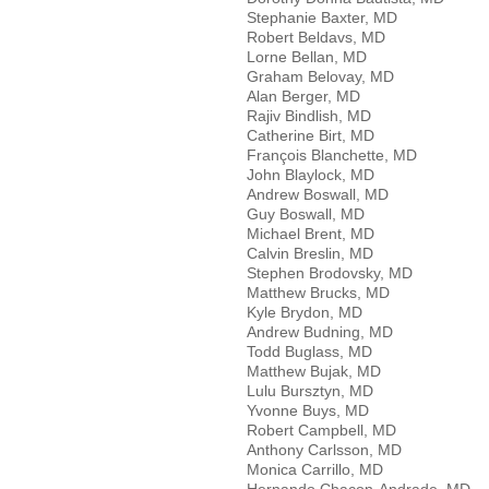
Stephanie Baxter, MD
Robert Beldavs, MD
Lorne Bellan, MD
Graham Belovay, MD
Alan Berger, MD
Rajiv Bindlish, MD
Catherine Birt, MD
François Blanchette, MD
John Blaylock, MD
Andrew Boswall, MD
Guy Boswall, MD
Michael Brent, MD
Calvin Breslin, MD
Stephen Brodovsky, MD
Matthew Brucks, MD
Kyle Brydon, MD
Andrew Budning, MD
Todd Buglass, MD
Matthew Bujak, MD
Lulu Bursztyn, MD
Yvonne Buys, MD
Robert Campbell, MD
Anthony Carlsson, MD
Monica Carrillo, MD
Hernando Chacon-Andrade, MD