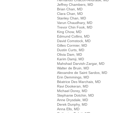
Jeffrey Chambers, MD
Brian Chan, MD
Clara Chan, MD
Stanley Chan, MD
Varun Chaudhary, MD
Trevor Chin Fook, MD
King Chow, MD
Edmund Collins, MD
David Comstock, MD
Gilles Cormier, MD
Dustin Curts, MD
Olivia Dam, MD
Karim Damji, MD
Mahshad Darvish-Zargar, MD
Walter de Bruin, MD
Alexandre de Saint Sardos, MD
Erin Demmings, MD
Béatrice Des Marchais, MD
Ravi Dookeran, MD
Michael Dorey, MD
Stephanie Dotchin, MD
Anne Drysdale, MD
Derek Dunphy, MD
Anna Ells, MD