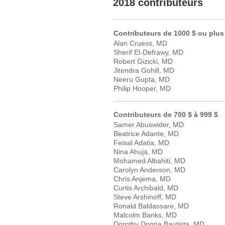
2018 contributeurs
Contributeurs de 1000 $ ou plus
Alan Cruess, MD
Sherif El-Defrawy, MD
Robert Gizicki, MD
Jitendra Gohill, MD
Neeru Gupta, MD
Philip Hooper, MD
Contributeurs de 700 $ à 999 $
Samer Abuswider, MD
Beatrice Adante, MD
Feisal Adatia, MD
Nina Ahuja, MD
Mohamed Albahiti, MD
Carolyn Anderson, MD
Chris Anjema, MD
Curtis Archibald, MD
Steve Arshinoff, MD
Ronald Baldassare, MD
Malcolm Banks, MD
Dorothy Donna Bautista, MD