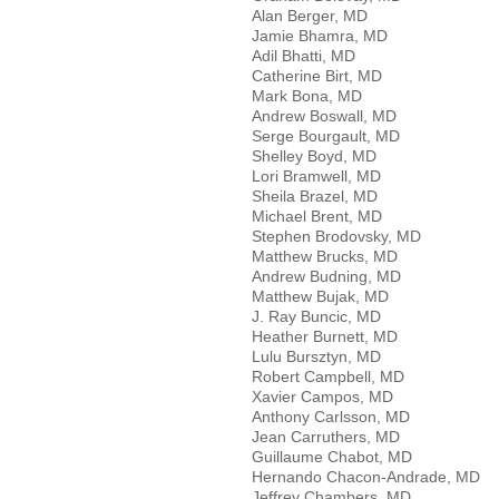
Alan Berger, MD
Jamie Bhamra, MD
Adil Bhatti, MD
Catherine Birt, MD
Mark Bona, MD
Andrew Boswall, MD
Serge Bourgault, MD
Shelley Boyd, MD
Lori Bramwell, MD
Sheila Brazel, MD
Michael Brent, MD
Stephen Brodovsky, MD
Matthew Brucks, MD
Andrew Budning, MD
Matthew Bujak, MD
J. Ray Buncic, MD
Heather Burnett, MD
Lulu Bursztyn, MD
Robert Campbell, MD
Xavier Campos, MD
Anthony Carlsson, MD
Jean Carruthers, MD
Guillaume Chabot, MD
Hernando Chacon-Andrade, MD
Jeffrey Chambers, MD