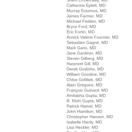
Catherine Eplett, MD
Murray Erasmus, MD
James Farmer, MD
Michael Fielden, MD
Bryce Ford, MD
Éric Fortin, MD
Annick Valérie Fournier, MD
Sebastien Gagné, MD
Mark Gans, MD
Jane Gardiner, MD
Steven Gilberg, MD
Harpreet Gill, MD
Derek Godinho, MD
William Goodine, MD
Chloe Gottlieb, MD
Alain Grégoire, MD
François Guinard, MD
Amitabha Gupta, MD
R. Rishi Gupta, MD
Patrick Hamel, MD
John Hamilton, MD
Christopher Hanson, MD
Isabelle Hardy, MD
Lisa Heckler, MD