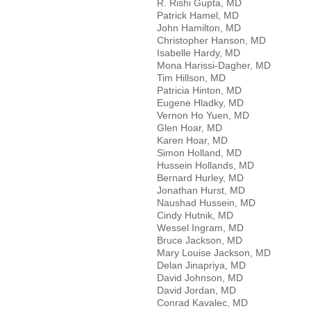
R. Rishi Gupta, MD
Patrick Hamel, MD
John Hamilton, MD
Christopher Hanson, MD
Isabelle Hardy, MD
Mona Harissi-Dagher, MD
Tim Hillson, MD
Patricia Hinton, MD
Eugene Hladky, MD
Vernon Ho Yuen, MD
Glen Hoar, MD
Karen Hoar, MD
Simon Holland, MD
Hussein Hollands, MD
Bernard Hurley, MD
Jonathan Hurst, MD
Naushad Hussein, MD
Cindy Hutnik, MD
Wessel Ingram, MD
Bruce Jackson, MD
Mary Louise Jackson, MD
Delan Jinapriya, MD
David Johnson, MD
David Jordan, MD
Conrad Kavalec, MD