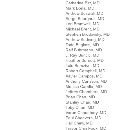
Catherine Birt, MD
Mark Bona, MD
Andrew Boswall, MD
Serge Bourgault, MD
Lori Bramwell, MD
Michael Brent, MD
Stephen Brodovsky, MD
Andrew Budning, MD
Todd Buglass, MD
Ralf Buhrmann, MD
J. Ray Buncic, MD
Heather Burnett, MD
Lulu Bursztyn, MD
Robert Campbell, MD
Xavier Campos, MD
Anthony Carlsson, MD
Monica Carrillo, MD
Jeffrey Chambers, MD
Brian Chan, MD
Stanley Chan, MD
Toby Chan, MD
Varun Chaudhary, MD
Paul Cheevers, MD
Hall Chew, MD
Trevor Chin Fook, MD