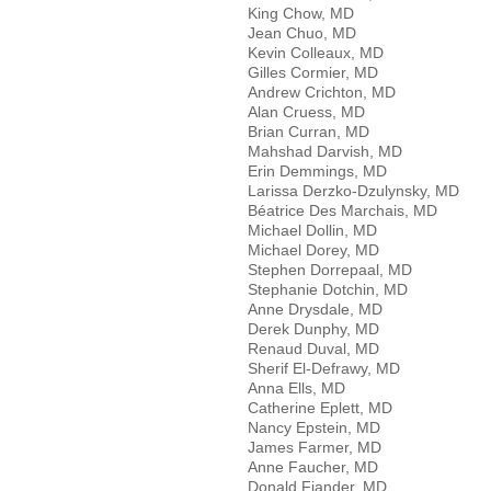
King Chow, MD
Jean Chuo, MD
Kevin Colleaux, MD
Gilles Cormier, MD
Andrew Crichton, MD
Alan Cruess, MD
Brian Curran, MD
Mahshad Darvish, MD
Erin Demmings, MD
Larissa Derzko-Dzulynsky, MD
Béatrice Des Marchais, MD
Michael Dollin, MD
Michael Dorey, MD
Stephen Dorrepaal, MD
Stephanie Dotchin, MD
Anne Drysdale, MD
Derek Dunphy, MD
Renaud Duval, MD
Sherif El-Defrawy, MD
Anna Ells, MD
Catherine Eplett, MD
Nancy Epstein, MD
James Farmer, MD
Anne Faucher, MD
Donald Fiander, MD