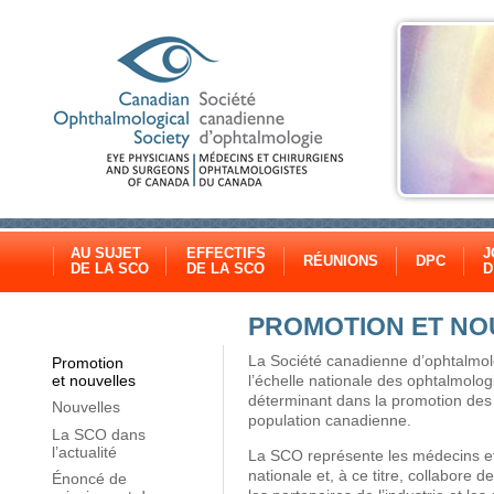
AU SUJET
EFFECTIFS
J
RÉUNIONS
DPC
DE LA SCO
DE LA SCO
D
PROMOTION ET NO
La Société canadienne d’ophtalmolo
Promotion
l’échelle nationale des ophtalmologi
et nouvelles
déterminant dans la promotion des m
Nouvelles
population canadienne.
La SCO dans
l’actualité
La SCO représente les médecins et 
nationale et, à ce titre, collabore
Énoncé de