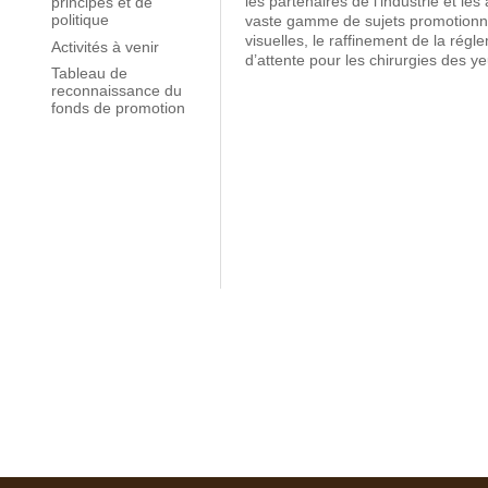
les partenaires de l’industrie et le
principes et de
politique
vaste gamme de sujets promotionn
visuelles, le raffinement de la rég
Activités à venir
d’attente pour les chirurgies des ye
Tableau de
reconnaissance du
fonds de promotion